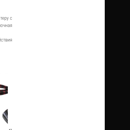
теру с
почная
йствия