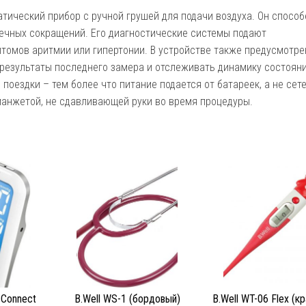
атический прибор с ручной грушей для подачи воздуха. Он способ
дечных сокращений. Его диагностические системы подают
омов аритмии или гипертонии. В устройстве также предусмотре
результаты последнего замера и отслеживать динамику состоян
поездки – тем более что питание подается от батареек, а не сет
манжетой, не сдавливающей руки во время процедуры.
 Connect
B.Well WS-1 (бордовый)
B.Well WT-06 Flex (к