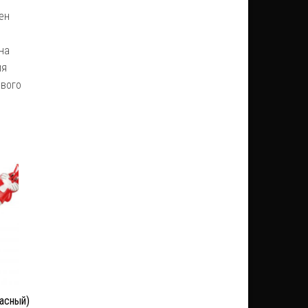
ен
на
ия
евого
расный)