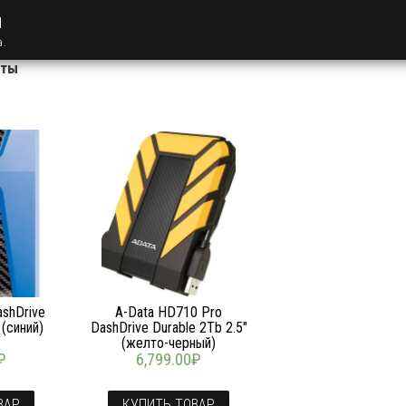
u
а.
аты
shDrive
A-Data HD710 Pro
 (синий)
DashDrive Durable 2Tb 2.5″
(желто-черный)
₽
6,799.00
₽
ВАР
КУПИТЬ ТОВАР