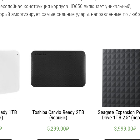
рехслойная конструкция корпуса HD650 включает уникальный,
торый амортизирует самые сильные удары, направленные по любо
eady 1TB
Toshiba Canvio Ready 2TB
Seagate Expansion P
й)
(черный)
Drive 1TB 2.5″ (че
₽
5,299.00
₽
3,999.00
₽