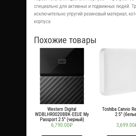
специально для активных и подвижных людей. Т
исключительно упругий резиновый материал, ко
корпуса.
Похожие товары
Western Digital
Toshiba Canvio R
WDBLHR0020BBK-EEUE My
2.5″ (белы
Passport 2.5″ (черный)
6,790.00
₽
3,699.00