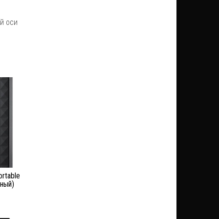
й оси
ortable
рный)